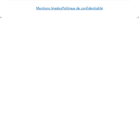
Mentions légales
Politique de confidentialité
Voir le site
de
l'évènement
Actualités similaires
Il n'y a pas d'événement similaire à venir