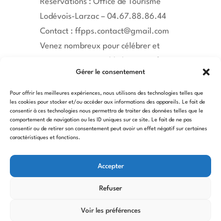
Réservations : Office de Tourisme
Lodévois-Larzac – 04.67.88.86.44
Contact : ffpps.contact@gmail.com
Venez nombreux pour célébrer et
transmettre ensemble le savoir-faire
Gérer le consentement
de la pierre sèche !
Crédit photo : Assemblée générale et
Pour offrir les meilleures expériences, nous utilisons des technologies telles que
les cookies pour stocker et/ou accéder aux informations des appareils. Le fait de
colloque “De la pierre au parfum”
consentir à ces technologies nous permettra de traiter des données telles que le
mars 2025 à Vence et Grasse – (c)
comportement de navigation ou les ID uniques sur ce site. Le fait de ne pas
consentir ou de retirer son consentement peut avoir un effet négatif sur certaines
Fred Gaillard
caractéristiques et fonctions.
Accepter
Téélcharger le programme
Refuser
Voir les préférences