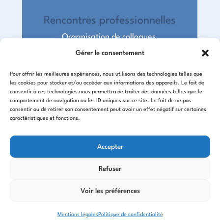
Rencontres professionnelles
Organisation de colloques,
séminaires et groupes de travail pour
Gérer le consentement
favoriser les échanges et
collaborations.
Pour offrir les meilleures expériences, nous utilisons des technologies telles que
les cookies pour stocker et/ou accéder aux informations des appareils. Le fait de
consentir à ces technologies nous permettra de traiter des données telles que le
Communication et médiation
comportement de navigation ou les ID uniques sur ce site. Le fait de ne pas
consentir ou de retirer son consentement peut avoir un effet négatif sur certaines
caractéristiques et fonctions.
Journées techniques
Accepter
Sessions de démonstration et
formation sur le terrain pour
Refuser
perfectionner les savoir-faire.
Voir les préférences
Communication et médiation
Mentions légales
Politique de confidentialité