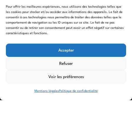
Octobre – Actualités
Pour offrir les meilleures expériences, nous utilisons des technologies telles que
Septembre – Actualités
les cookies pour stocker et/ou accéder aux informations des appareils. Le fait de
Août – Lou Cabanoun – Design Parade
consentir à ces technologies nous permettra de traiter des données telles que le
comportement de navigation ou les ID uniques sur ce site. Le fait de ne pas
Toulon
consentir ou de retirer son consentement peut avoir un effet négatif sur certaines
Mars – Pierre sèche dans la Nièvre
caractéristiques et fonctions.
Février – Diffusion enquête nationale
Janvier – Meilleurs vœux 2023 !
Accepter
Refuser
Voir les préférences
Mentions légales
Politique de confidentialité