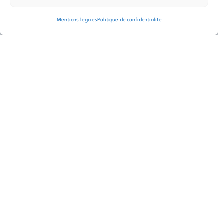
Construction
Mentions légales
Politique de confidentialité
d'un mur en
...
pierre sèche
...
Coupe verticale d’un