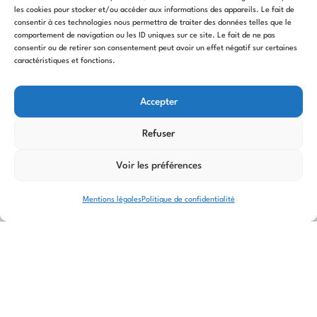
les cookies pour stocker et/ou accéder aux informations des appareils. Le fait de
Tout profil motivé 💪
consentir à ces technologies nous permettra de traiter des données telles que le
comportement de navigation ou les ID uniques sur ce site. Le fait de ne pas
consentir ou de retirer son consentement peut avoir un effet négatif sur certaines
Bonne condition physique indispensable 🥾
caractéristiques et fonctions.
Interventions en montagne, parfois en camp de
Accepter
base 🏕️
Refuser
📌 Conditions :
Voir les préférences
Nourri 🥗
Mentions légales
Politique de confidentialité
Logé 🛏️
Bonne rémunération 💶 (minimum 1800 € ou
travail à la journée pour autoentrepreneurs, à
définir ensemble selon le profil)