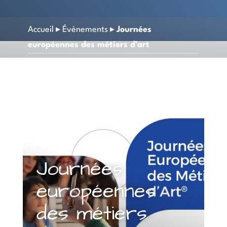
Accueil
▸
Évènements
▸
Journées
européennes des métiers d’art
Journées
européennes
des métiers