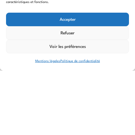
caractéristiques et fonctions.
Événement sur toute la journée
France
Accepter
Institut pour les Savoir-Faire Français
Refuser
Voir le site Web de l'organisateur
Vers le site de l'évènement
Voir les préférences
Mentions légales
Politique de confidentialité