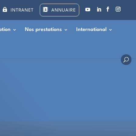


INTRANET
ANNUAIRE
ation
Nos prestations
International