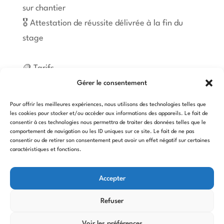
sur chantier
🎖️ Attestation de réussite délivrée à la fin du
stage
🪙 Tarifs
Agriculteurs : pris en charge par Vivéa
Gérer le consentement
Salariés, particuliers : 275 € H.T./jour (soit 825
Pour offrir les meilleures expériences, nous utilisons des technologies telles que
€ H.T. au total – 990 € TTC)
les cookies pour stocker et/ou accéder aux informations des appareils. Le fait de
consentir à ces technologies nous permettra de traiter des données telles que le
comportement de navigation ou les ID uniques sur ce site. Le fait de ne pas
consentir ou de retirer son consentement peut avoir un effet négatif sur certaines
📩 Renseignements et inscriptions :
caractéristiques et fonctions.
Christèle Colliot — contact@ecomur.fr
Accepter
Refuser
Voir les préférences