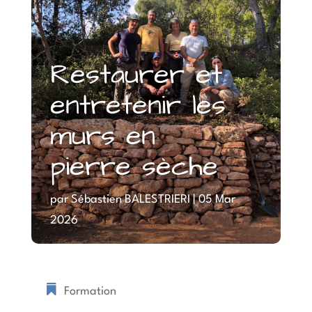
Restaurer et
entretenir les
murs en
pierre sèche
par
Sébastien BALESTRIERI
|
05 Mar
2026
Formation