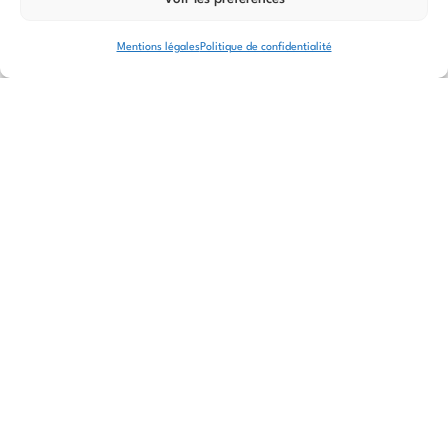
Voir le site
de
Mentions légales
Politique de confidentialité
l'évènement
Actualités similaires
Il n'y a pas d'événement similaire à venir
pour le moment.
30 mars 2026 - 1 avril 2026