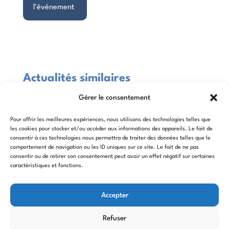
l'évènement
Actualités similaires
Gérer le consentement
Pour offrir les meilleures expériences, nous utilisons des technologies telles que
Il n'y a pas d'événement similaire à venir
les cookies pour stocker et/ou accéder aux informations des appareils. Le fait de
consentir à ces technologies nous permettra de traiter des données telles que le
pour le moment.
comportement de navigation ou les ID uniques sur ce site. Le fait de ne pas
consentir ou de retirer son consentement peut avoir un effet négatif sur certaines
caractéristiques et fonctions.
Accepter
25 avril 2025 - 26 avril 2025
Événement sur toute la journée
Refuser