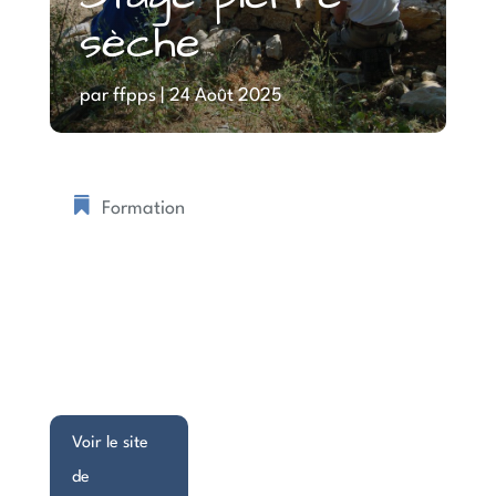
sèche
par
ffpps
|
24 Août 2025
Formation
Voir le site
de