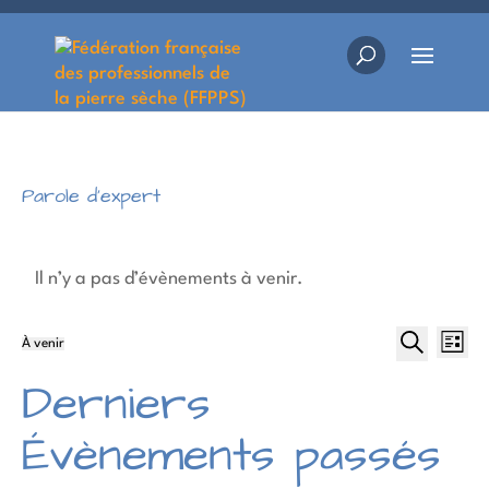
Parole d'expert
Il n’y a pas d’évènements à venir.
Rec
Na
À venir
Liste
Sélectionnez
Recherche
d
et
Derniers
une
v
date.
navi
Évènements passés
É