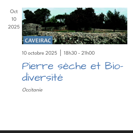
de
Oct
vue
10
Évè
2025
10 octobre 2025 ⎪ 18h30
-
21h00
Pierre sèche et Bio-
diversité
Occitanie